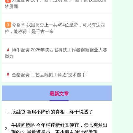
轨贯通
​今裕堂 我国历史上一共494位皇帝，可只有这四
3
位，能称得上是千古一帝
​博牛配资 2025年陕西省科技工作者创新创业大赛
4
举办
​金猪配资 工艺品雕刻工角逐“技术能手”
5
最新文章
股融贷 新房不降价的真相，终于说透了
1、
牛顾问策略 今年榴莲新鲜又便宜，怎么突然出
2、
现的？ 最近逛超市，不少朋友估计都发现