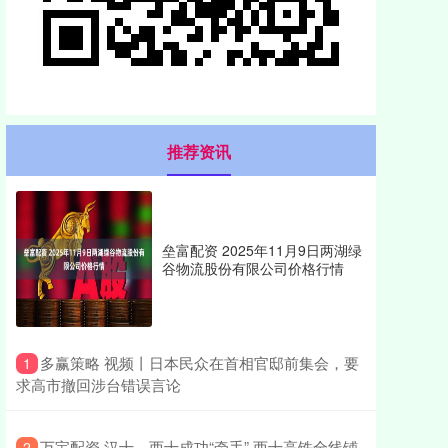
推荐资讯
垒富配资 2025年11月9日两湖绿
谷物流股份有限公司价格行情
​多赢策略 视频丨日本民众在首相官邸前集会，要
1
求高市撤回涉台错误言论
​万宝配资 汉十、西十成功“牵手” 西十高铁全线铺
2