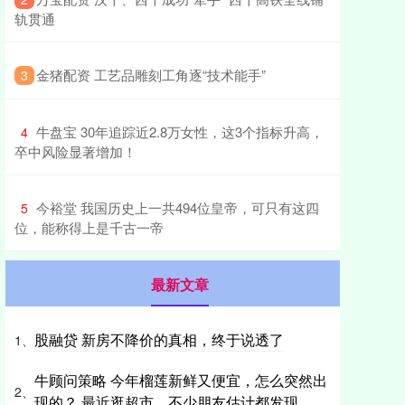
轨贯通
​金猪配资 工艺品雕刻工角逐“技术能手”
3
​牛盘宝 30年追踪近2.8万女性，这3个指标升高，
4
卒中风险显著增加！
​今裕堂 我国历史上一共494位皇帝，可只有这四
5
位，能称得上是千古一帝
最新文章
股融贷 新房不降价的真相，终于说透了
1、
牛顾问策略 今年榴莲新鲜又便宜，怎么突然出
2、
现的？ 最近逛超市，不少朋友估计都发现