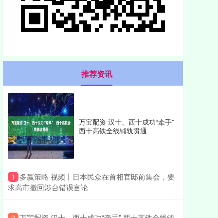
推荐资讯
万宝配资 汉十、西十成功“牵手”
西十高铁全线铺轨贯通
​多赢策略 视频丨日本民众在首相官邸前集会，要
1
求高市撤回涉台错误言论
​万宝配资 汉十、西十成功“牵手” 西十高铁全线铺
2