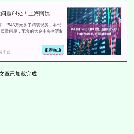
银泰融通 546万元精装现房，质量问题64处！上海阿姨求维修，后面的事很崩溃
） “546万元买了精装现房，本想
处质量问题，配套的大金中央空调制
银泰融通
网平台
文章已加载完成