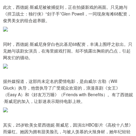
此次，西德妮·斯威尼被被捕捉到，正在拍摄新戏的画面。只见她与
《捍卫战士：独行侠》“刽子手”Glen Powell，一同现身海滩68配资，
俊男美女的组合超养眼。
同时，西德妮·斯威尼身穿白色比基尼68配资，丰满上围呼之欲出。只
见她与该剧女演员，在海里嬉戏打闹。却不慎露出胸前的凸点，引起
网友们的骚动。
据外媒报道，这部尚未定名的爱情电影，是由威尔·古勒（Will
Gluck）执导，他曾执导了广受观众欢迎的，浪漫喜剧《女王》
（Easy A）和《好友万万睡》（Friends with Benefits）。有了西德妮
·斯威尼的加入，让影迷表示期待电影上映。
其实，25岁欧美女星西德妮·斯威尼，因演出HBO影片《高校十八禁》
而爆红。她因为拥有甜美脸孔，与被人羡慕的火辣身材，她年纪轻轻