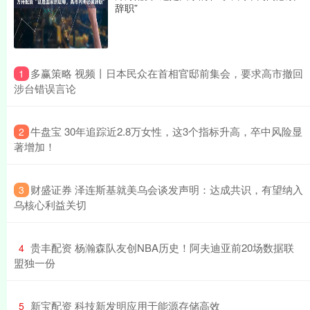
辞职”
​多赢策略 视频丨日本民众在首相官邸前集会，要求高市撤回
1
涉台错误言论
​牛盘宝 30年追踪近2.8万女性，这3个指标升高，卒中风险显
2
著增加！
​财盛证券 泽连斯基就美乌会谈发声明：达成共识，有望纳入
3
乌核心利益关切
​贵丰配资 杨瀚森队友创NBA历史！阿夫迪亚前20场数据联
4
盟独一份
​新宝配资 科技新发明应用于能源存储高效
5