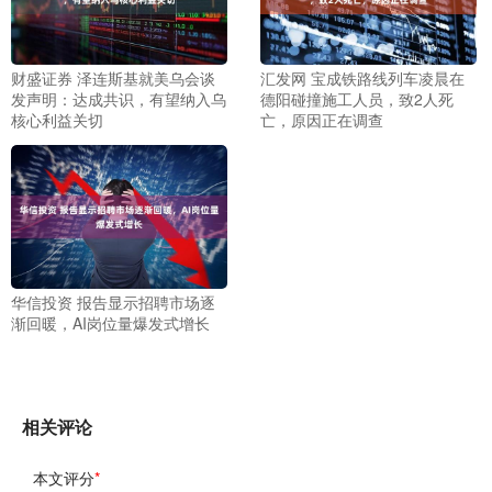
财盛证券 泽连斯基就美乌会谈
汇发网 宝成铁路线列车凌晨在
发声明：达成共识，有望纳入乌
德阳碰撞施工人员，致2人死
核心利益关切
亡，原因正在调查
华信投资 报告显示招聘市场逐
渐回暖，AI岗位量爆发式增长
相关评论
本文评分
*