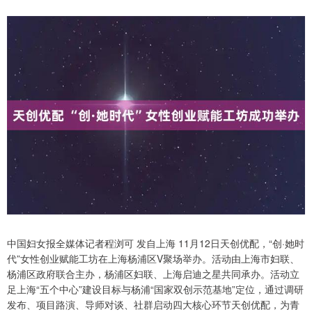
中国妇女报全媒体记者程浏可 发自上海 11月12日天创优配，“创·她时
代”女性创业赋能工坊在上海杨浦区V聚场举办。活动由上海市妇联、
杨浦区政府联合主办，杨浦区妇联、上海启迪之星共同承办。活动立
足上海“五个中心”建设目标与杨浦“国家双创示范基地”定位，通过调研
发布、项目路演、导师对谈、社群启动四大核心环节天创优配，为青