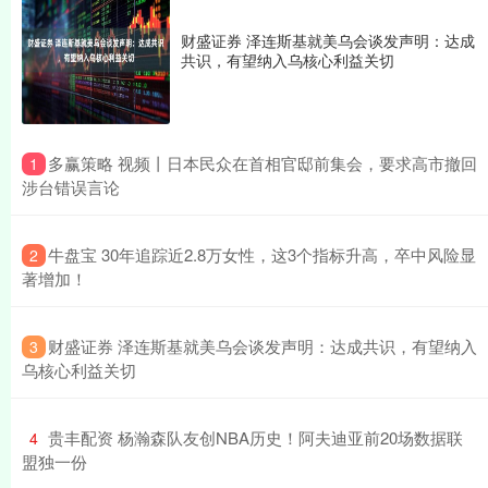
财盛证券 泽连斯基就美乌会谈发声明：达成
共识，有望纳入乌核心利益关切
​多赢策略 视频丨日本民众在首相官邸前集会，要求高市撤回
1
涉台错误言论
​牛盘宝 30年追踪近2.8万女性，这3个指标升高，卒中风险显
2
著增加！
​财盛证券 泽连斯基就美乌会谈发声明：达成共识，有望纳入
3
乌核心利益关切
​贵丰配资 杨瀚森队友创NBA历史！阿夫迪亚前20场数据联
4
盟独一份