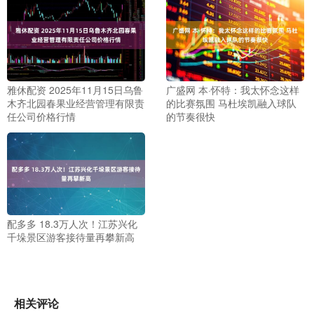
雅休配资 2025年11月15日乌鲁
广盛网 本·怀特：我太怀念这样
木齐北园春果业经营管理有限责
的比赛氛围 马杜埃凯融入球队
任公司价格行情
的节奏很快
配多多 18.3万人次！江苏兴化
千垛景区游客接待量再攀新高
相关评论