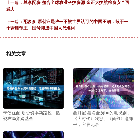
上一篇：
尊享配资 整合全球农业科技资源 金正大护航粮食安全再
发力
下一篇：
配多多 原创它是唯一不被世界认可的中国王朝，毁于一
个昏庸帝王，国号却成中国人代名词
相关文章
奇侠优配 耐心资本新路径！险
鑫月配 盘点全员be的电视剧，
资布局并购基金
《大时代》残忍、《仙剑》意难
平，它最无语