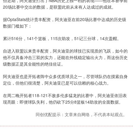
但近期，阿夫迪亚打出了NBA历史上独一档的表现——他在本赛季前
20场比赛中交出的数据，是联盟此前从未有人达成过的成就。
据OptaStats统计贵丰配资，阿夫迪亚在前20场比赛中达成的历史级
数据门槛如下：
累计516分，141个篮板，115次助攻，51记三分球，14次盖帽。
自进入联盟以来贵丰配资，阿夫迪亚的球技已实现质的飞跃，如今的
他不仅具备冲击三双的实力，还能在外线稳定输出火力，而这份历史
级数据正是其全能性的绝佳佐证。
阿夫迪亚也是开拓者阵中众多优质球员之一，尽管球队仍在摸索自身
定位，但他们很清楚，阿夫迪亚已是可以信赖的核心战力。
在周二晚开拓者118-121不敌多伦多猛龙的比赛中，阿夫迪亚依旧表
现亮眼：即便球队失利，他仍砍下25分8篮板14助攻的全面数据。
同创优配提示：文章来自网络，不代表本站观点。