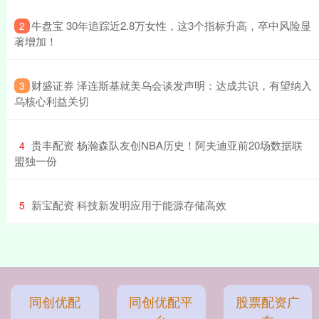
​牛盘宝 30年追踪近2.8万女性，这3个指标升高，卒中风险显
2
著增加！
​财盛证券 泽连斯基就美乌会谈发声明：达成共识，有望纳入
3
乌核心利益关切
​贵丰配资 杨瀚森队友创NBA历史！阿夫迪亚前20场数据联
4
盟独一份
​新宝配资 科技新发明应用于能源存储高效
5
同创优配
同创优配平
股票配资广