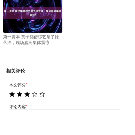
第一资本 黄子韬借综艺扇了徐
艺洋，现场嘉宾集体震惊!
相关评论
本文评分
*
评论内容
*