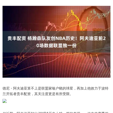
德尼・阿夫迪亚算不上是联盟家喻户晓的球星，再加上他效力于波特
兰开拓者贵丰配资，其关注度更是有所受限。