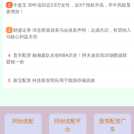
​牛盘宝 30年追踪近2.8万女性，这3个指标升高，卒中风险显
2
著增加！
​财盛证券 泽连斯基就美乌会谈发声明：达成共识，有望纳入
3
乌核心利益关切
​贵丰配资 杨瀚森队友创NBA历史！阿夫迪亚前20场数据联
4
盟独一份
​新宝配资 科技新发明应用于能源存储高效
5
同创优配
同创优配平
股票配资广
台
东