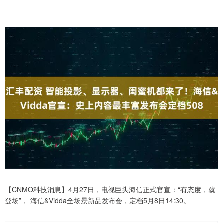
【CNMO科技消息】4月27日，电视巨头海信正式官宣：“有态度，就
登场”， 海信&Vidda全场景新品发布会，定档5月8日14:30。