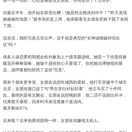
得一愣一愣的，心想这哪是找女朋友，分明是供了个活菩萨。
但最近半年，他开始在群里吐槽："她居然会赖床到中午！""昨天发现
她偷偷吃泡面！"最夸张的是上周，他亲眼看见女朋友把袜子脱下来闻
了闻...
说实话，我听完差点笑出声。这不就是典型的"女神滤镜破碎综合
征"吗？
很多人谈恋爱初期都会给对象加上十级美颜滤镜。她笑一下你觉得春
暖花开棒棒策略，她皱个眉你担心天要塌了。你把她当博物馆的展
品，连呼吸都怕惊扰了这份"完美"。
我有个朋友更夸张。女朋友说想吃城西的蛋糕，他打车穿越半个城市
去买；女朋友随口提了句"男生穿白衬衫好看"，他立马买了十件同
款。最绝的是有次聚会，女朋友说想喝奶茶，他二话不说就往外冲，
结果那天暴雨，回来时浑身湿透像个落汤鸡。
展开剩余57%
后来呢？后来他累得跟狗一样，女朋友却嫌他太粘人。