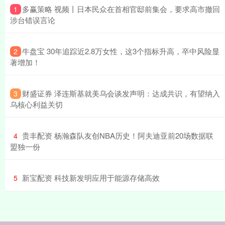
​多赢策略 视频丨日本民众在首相官邸前集会，要求高市撤回
1
涉台错误言论
​牛盘宝 30年追踪近2.8万女性，这3个指标升高，卒中风险显
2
著增加！
​财盛证券 泽连斯基就美乌会谈发声明：达成共识，有望纳入
3
乌核心利益关切
​贵丰配资 杨瀚森队友创NBA历史！阿夫迪亚前20场数据联
4
盟独一份
​新宝配资 科技新发明应用于能源存储高效
5