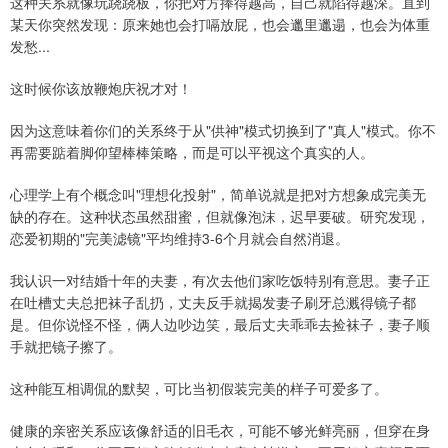
这种关系就像玩跷跷板，你把对方捧得越高，自己就陷得越深。直到
某天你突然发现：原来她也会打嗝放屁，也会邋里邋遢，也会为体重
发愁...
这时候你该放鞭炮庆祝才对！
因为这意味着你们的关系终于从"供神"模式切换到了"真人"模式。你不
再需要踮着脚仰望棒棒策略，而是可以平视这个真实的人。
心理学上有个概念叫"理想化投射"，简单说就是把对方想象成完美无
缺的存在。这种状态虽然甜蜜，但就像泡沫，迟早要破。研究发现，
恋爱初期的"完美滤镜"平均维持3-6个月就会自然消退。
我认识一对结婚十年的夫妻，有次去他们家吃饭特别有意思。妻子正
在吐槽丈夫总把袜子乱扔，丈夫反手就揭发妻子刷牙总溅得镜子都
是。但你说怪不怪，俩人边吵边笑，最后丈夫乖乖去捡袜子，妻子顺
手就把镜子擦了。
这种能互相调侃的默契，可比当初假装完美的样子可爱多了。
健康的亲密关系应该像舒适的旧毛衣，可能不够光鲜亮丽，但穿在身