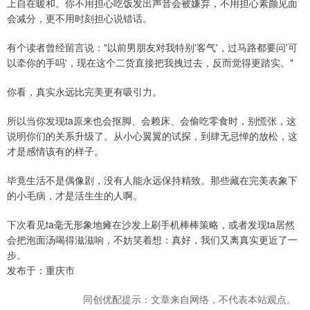
上自在暖和。你不用担心吃饭发出声音会被嫌弃，不用担心素颜见面
会减分，更不用时刻担心说错话。
有个读者曾经留言说："以前男朋友对我特别'客气'，过马路都要问'可
以牵你的手吗'，现在这个二货直接把我拽过去，反而觉得更踏实。"
你看，真实永远比完美更有吸引力。
所以当你发现ta原来也会抠脚、会赖床、会偷吃零食时，别慌张，这
说明你们的关系升级了。从小心翼翼的试探，到肆无忌惮的放松，这
才是感情该有的样子。
毕竟生活不是偶像剧，没有人能永远保持精致。那些藏在完美表象下
的小毛病，才是活生生的人啊。
下次看见ta毫无形象地瘫在沙发上刷手机棒棒策略，或者发现ta居然
会把泡面汤喝得滋滋响，不妨笑着想：真好，我们又离真实更近了一
步。
发布于：重庆市
同创优配提示：文章来自网络，不代表本站观点。