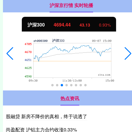
沪深京行情 实时轮播
北证50
1134.24
11.37
1.01%
热点资讯
股融贷 新房不降价的真相，终于说透了
尚盈配资 沪铝主力合约收涨0.33%