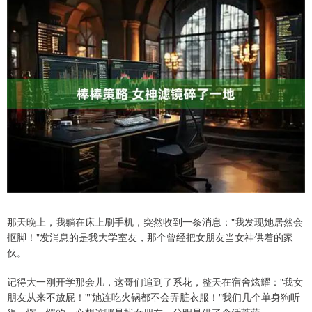
那天晚上，我躺在床上刷手机，突然收到一条消息："我发现她居然会
抠脚！"发消息的是我大学室友，那个曾经把女朋友当女神供着的家
伙。
记得大一刚开学那会儿，这哥们追到了系花，整天在宿舍炫耀："我女
朋友从来不放屁！""她连吃火锅都不会弄脏衣服！"我们几个单身狗听