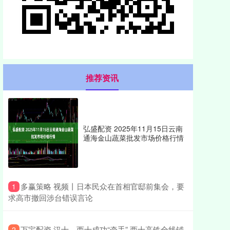
推荐资讯
弘盛配资 2025年11月15日云南
通海金山蔬菜批发市场价格行情
​多赢策略 视频丨日本民众在首相官邸前集会，要
1
求高市撤回涉台错误言论
​万宝配资 汉十、西十成功“牵手” 西十高铁全线铺
2