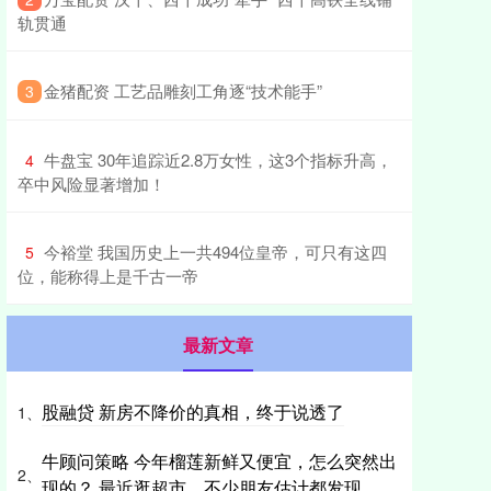
轨贯通
​金猪配资 工艺品雕刻工角逐“技术能手”
3
​牛盘宝 30年追踪近2.8万女性，这3个指标升高，
4
卒中风险显著增加！
​今裕堂 我国历史上一共494位皇帝，可只有这四
5
位，能称得上是千古一帝
最新文章
股融贷 新房不降价的真相，终于说透了
1、
牛顾问策略 今年榴莲新鲜又便宜，怎么突然出
2、
现的？ 最近逛超市，不少朋友估计都发现