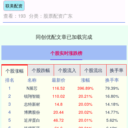
联美配资
查看：
193
分类：
股票配资广东
同创优配文章已加载完成
个股实时涨跌榜
个股跌幅
个股流入
个股流出
换手率
个股涨幅
排名
名称
最新价
涨幅
换手率
1
N展芯
116.52
396.89%
79.39%
2
锐翔智能
110.02
20.21%
16.80%
3
志特新材
14.8
20.03%
14.18%
4
博腾股份
20.44
20.02%
14.77%
5
近岸蛋白
46.72
20.01%
5.62%
6
毕得医药
61.6
20.01%
6.12%