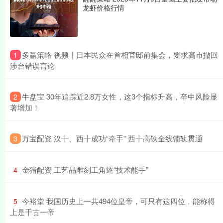
龙虾价格行情
​多赢策略 视频丨日本民众在首相官邸前集会，要求高市撤回
1
涉台错误言论
​牛盘宝 30年追踪近2.8万女性，这3个指标升高，卒中风险显
2
著增加！
​万宝配资 汉十、西十成功“牵手” 西十高铁全线铺轨贯通
3
​金猪配资 工艺品雕刻工角逐“技术能手”
4
​今裕堂 我国历史上一共494位皇帝，可只有这四位，能称得
5
上是千古一帝