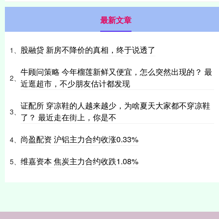
最新文章
股融贷 新房不降价的真相，终于说透了
1、
牛顾问策略 今年榴莲新鲜又便宜，怎么突然出现的？ 最
2、
近逛超市，不少朋友估计都发现
证配所 穿凉鞋的人越来越少，为啥夏天大家都不穿凉鞋
3、
了？ 最近走在街上，你是不
尚盈配资 沪铝主力合约收涨0.33%
4、
维嘉资本 焦炭主力合约收跌1.08%
5、