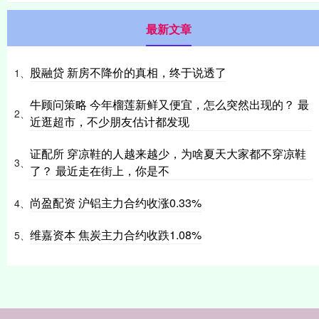
最新文章
股融贷 新房不降价的真相，终于说透了
1、
牛顾问策略 今年榴莲新鲜又便宜，怎么突然出现的？ 最
2、
近逛超市，不少朋友估计都发现
证配所 穿凉鞋的人越来越少，为啥夏天大家都不穿凉鞋
3、
了？ 最近走在街上，你是不
尚盈配资 沪铝主力合约收涨0.33%
4、
维嘉资本 焦炭主力合约收跌1.08%
5、