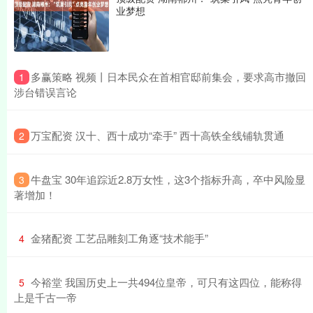
业梦想
​多赢策略 视频丨日本民众在首相官邸前集会，要求高市撤回
1
涉台错误言论
​万宝配资 汉十、西十成功“牵手” 西十高铁全线铺轨贯通
2
​牛盘宝 30年追踪近2.8万女性，这3个指标升高，卒中风险显
3
著增加！
​金猪配资 工艺品雕刻工角逐“技术能手”
4
​今裕堂 我国历史上一共494位皇帝，可只有这四位，能称得
5
上是千古一帝