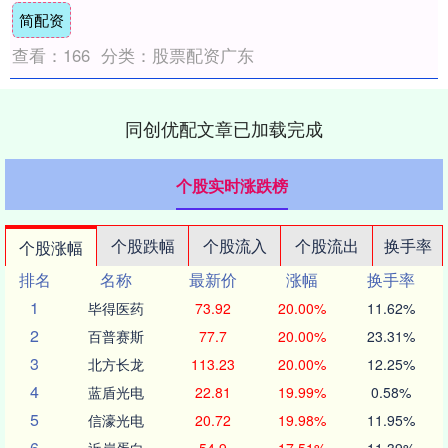
简配资
查看：
166
分类：
股票配资广东
同创优配文章已加载完成
个股实时涨跌榜
个股跌幅
个股流入
个股流出
换手率
个股涨幅
排名
名称
最新价
涨幅
换手率
1
毕得医药
73.92
20.00%
11.62%
2
百普赛斯
77.7
20.00%
23.31%
3
北方长龙
113.23
20.00%
12.25%
4
蓝盾光电
22.81
19.99%
0.58%
5
信濠光电
20.72
19.98%
11.95%
6
近岸蛋白
54.9
17.51%
11.39%