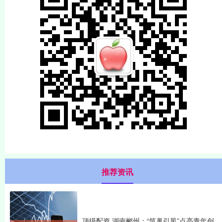
推荐资讯
顶级配资 湖南郴州：“筑巢引凤”点亮青年创