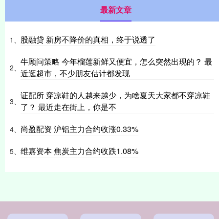
最新文章
股融贷 新房不降价的真相，终于说透了
1、
牛顾问策略 今年榴莲新鲜又便宜，怎么突然出现的？ 最
2、
近逛超市，不少朋友估计都发现
证配所 穿凉鞋的人越来越少，为啥夏天大家都不穿凉鞋
3、
了？ 最近走在街上，你是不
尚盈配资 沪铝主力合约收涨0.33%
4、
维嘉资本 焦炭主力合约收跌1.08%
5、