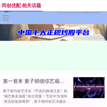
同创优配 相关话题
第一资本 黄子韬借综艺扇了徐艺洋，现场嘉宾集体震惊!
黄子韬与徐艺洋在《宇宙闪烁请注意》的
“扇巴掌名场面” 给出答案！节目中为演绎
“床头吵架床尾和”，黄子韬对徐艺洋做出象
征性轻拍动作，被网友笑称 “羽毛拂过力