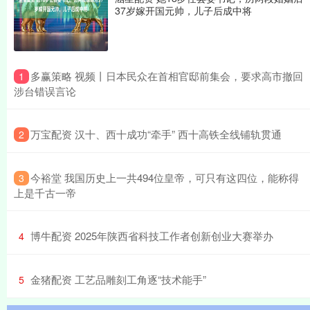
37岁嫁开国元帅，儿子后成中将
​多赢策略 视频丨日本民众在首相官邸前集会，要求高市撤回
1
涉台错误言论
​万宝配资 汉十、西十成功“牵手” 西十高铁全线铺轨贯通
2
​今裕堂 我国历史上一共494位皇帝，可只有这四位，能称得
3
上是千古一帝
​博牛配资 2025年陕西省科技工作者创新创业大赛举办
4
​金猪配资 工艺品雕刻工角逐“技术能手”
5