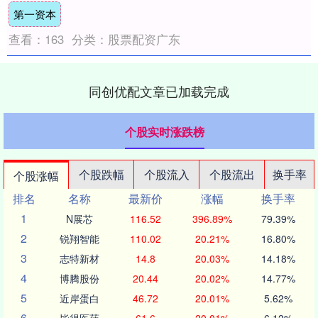
第一资本
度....
查看：
163
分类：
股票配资广东
同创优配文章已加载完成
个股实时涨跌榜
个股跌幅
个股流入
个股流出
换手率
个股涨幅
排名
名称
最新价
涨幅
换手率
1
N展芯
116.52
396.89%
79.39%
2
锐翔智能
110.02
20.21%
16.80%
3
志特新材
14.8
20.03%
14.18%
4
博腾股份
20.44
20.02%
14.77%
5
近岸蛋白
46.72
20.01%
5.62%
6
毕得医药
61.6
20.01%
6.12%