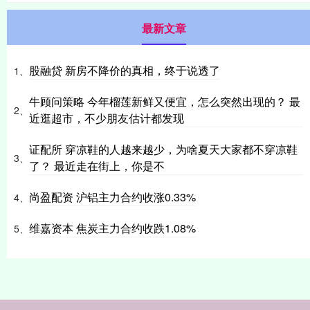
最新文章
股融贷 新房不降价的真相，终于说透了
1、
牛顾问策略 今年榴莲新鲜又便宜，怎么突然出现的？ 最
2、
近逛超市，不少朋友估计都发现
证配所 穿凉鞋的人越来越少，为啥夏天大家都不穿凉鞋
3、
了？ 最近走在街上，你是不
尚盈配资 沪铝主力合约收涨0.33%
4、
维嘉资本 焦炭主力合约收跌1.08%
5、