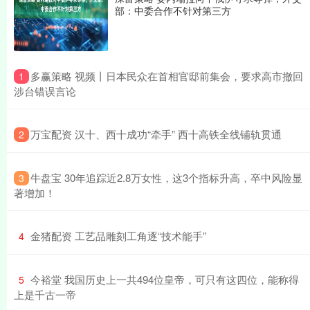
部：中委合作不针对第三方
​多赢策略 视频丨日本民众在首相官邸前集会，要求高市撤回
1
涉台错误言论
​万宝配资 汉十、西十成功“牵手” 西十高铁全线铺轨贯通
2
​牛盘宝 30年追踪近2.8万女性，这3个指标升高，卒中风险显
3
著增加！
​金猪配资 工艺品雕刻工角逐“技术能手”
4
​今裕堂 我国历史上一共494位皇帝，可只有这四位，能称得
5
上是千古一帝