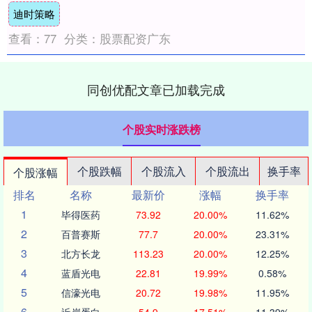
迪时策略
查看：
77
分类：
股票配资广东
同创优配文章已加载完成
个股实时涨跌榜
个股跌幅
个股流入
个股流出
换手率
个股涨幅
排名
名称
最新价
涨幅
换手率
1
毕得医药
73.92
20.00%
11.62%
2
百普赛斯
77.7
20.00%
23.31%
3
北方长龙
113.23
20.00%
12.25%
4
蓝盾光电
22.81
19.99%
0.58%
5
信濠光电
20.72
19.98%
11.95%
6
近岸蛋白
54.9
17.51%
11.39%