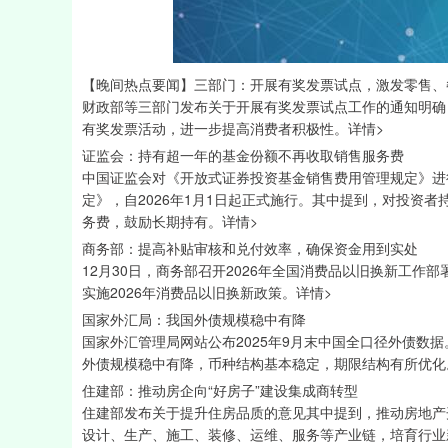
深证成指
14311.01
39.68
1.02%
200.89
【晚间热点要闻】三部门：开展有奖发票试点，激发零售、
财政部等三部门发布关于开展有奖发票试点工作的通知明确
有奖发票活动，进一步提高消费者积极性。详情>
证监会：持有超一年的基金份额不再收取销售服务费
中国证监会对《开放式证券投资基金销售费用管理规定》进
定》，自2026年1月1日起正式施行。其中提到，对投资
务费，鼓励长期持有。详情>
商务部：提高补贴审核和兑付效率，确保资金用到实处
12月30日，商务部召开2026年全国消费品以旧换新工
实施2026年消费品以旧换新政策。详情>
国家外汇局：我国外债规模稳中有降
国家外汇管理局网站公布2025年9月末中国全口径外债数
外债规模稳中有降，币种结构基本稳定，期限结构有所优化
住建部：推动房企向“好房子”建设集成商转型
住建部发布关于提升住房品质的意见其中提到，推动房地产
设计、生产、施工、装修、运维、服务等产业链，培育行业