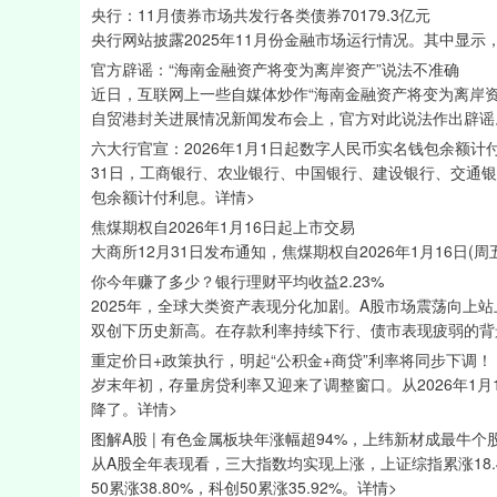
央行：11月债券市场共发行各类债券70179.3亿元
央行网站披露2025年11月份金融市场运行情况。其中显示，
官方辟谣：“海南金融资产将变为离岸资产”说法不准确
近日，互联网上一些自媒体炒作“海南金融资产将变为离岸资
自贸港封关进展情况新闻发布会上，官方对此说法作出辟谣
六大行官宣：2026年1月1日起数字人民币实名钱包余额计
31日，工商银行、农业银行、中国银行、建设银行、交通银
包余额计付利息。详情>
焦煤期权自2026年1月16日起上市交易
大商所12月31日发布通知，焦煤期权自2026年1月16日(
你今年赚了多少？银行理财平均收益2.23%
2025年，全球大类资产表现分化加剧。A股市场震荡向上站
双创下历史新高。在存款利率持续下行、债市表现疲弱的背景
重定价日+政策执行，明起“公积金+商贷”利率将同步下调！
岁末年初，存量房贷利率又迎来了调整窗口。从2026年1
降了。详情>
图解A股 | 有色金属板块年涨幅超94%，上纬新材成最牛个
从A股全年表现看，三大指数均实现上涨，上证综指累涨18.4
50累涨38.80%，科创50累涨35.92%。详情>