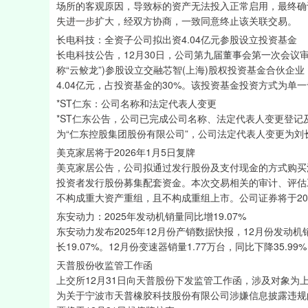
场所的客观原因，导致标的资产无法投入正常启用，最终确
失进一步扩大，经双方协商，一致同意终止该关联交易。
长电科技：全资子公司拟出资4.04亿元参股设立投资基金
长电科技公告，12月30日，公司第九届董事会第一次会议
称“云鲛龙”)参股设立交融芯智(上海)股权投资基金合伙企
4.04亿元，占投资基金的30%。该投资基金投资方式为单
*ST仁东：公司名称和法定代表人变更
*ST仁东公告，公司已完成公司名称、法定代表人变更登记
为“仁东控股集团股份有限公司”，公司法定代表人变更为
美克家居将于2026年1月5日复牌
美克家居公告，公司拟通过发行股份及支付现金的方式购买深
投资者发行股份募集配套资金。本次交易相关的审计、评估
不构成重大资产重组，且不构成重组上市。公司证券将于202
东安动力：2025年发动机销量同比增19.07%
东安动力发布2025年12月份产销数据快报，12月份发动机销
长19.07%。12月份变速器销量1.77万台，同比下降35.99
天普股份收监管工作函
上交所12月31日向天普股份下发监管工作函，涉及对象
为关于宁波市天普橡胶科技股份有限公司涉嫌信息披露违规