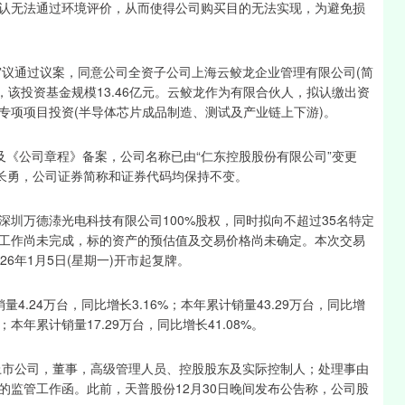
认无法通过环境评价，从而使得公司购买目的无法实现，为避免损
审议通过议案，同意公司全资子公司上海云鲛龙企业管理有限公司(简
业，该投资基金规模13.46亿元。云鲛龙作为有限合伙人，拟认缴出资
一专项项目投资(半导体芯片成品制造、测试及产业链上下游)。
及《公司章程》备案，公司名称已由“仁东控股股份有限公司”变更
刘长勇，公司证券简称和证券代码均保持不变。
圳万德溙光电科技有限公司100%股权，同时拟向不超过35名特定
工作尚未完成，标的资产的预估值及交易价格尚未确定。本次交易
6年1月5日(星期一)开市起复牌。
量4.24万台，同比增长3.16%；本年累计销量43.29万台，同比增
%；本年累计销量17.29万台，同比增长41.08%。
为上市公司，董事，高级管理人员、控股股东及实际控制人；处理事由
的监管工作函。此前，天普股份12月30日晚间发布公告称，公司股