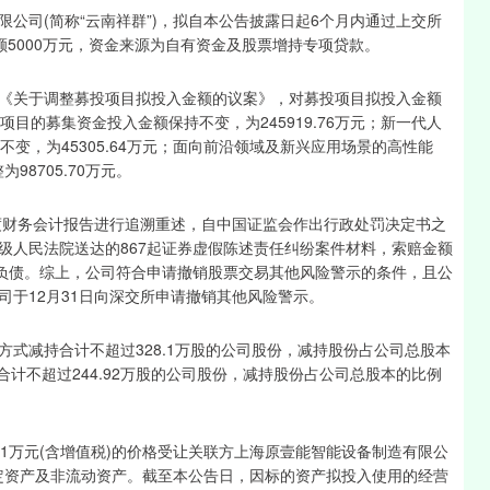
公司(简称“云南祥群”)，拟自本公告披露日起6个月内通过上交所
5000万元，资金来源为自有资金及股票增持专项贷款。
《关于调整募投项目拟投入金额的议案》，对募投项目拟投入金额
目的募集资金投入金额保持不变，为245919.76万元；新一代人
变，为45305.64万元；面向前沿领域及新兴应用场景的高性能
98705.70万元。
度财务会计报告进行追溯重述，自中国证监会作出行政处罚决定书之
级人民法院送达的867起证券虚假陈述责任纠纷案件材料，索赔金额
预计负债。综上，公司符合申请撤销股票交易其他风险警示的条件，且公
于12月31日向深交所申请撤销其他风险警示。
式减持合计不超过328.1万股的公司股份，减持股份占公司总股本
合计不超过244.92万股的公司股份，减持股份占公司总股本的比例
51万元(含增值税)的价格受让关联方上海原壹能智能设备制造有限公
固定资产及非流动资产。截至本公告日，因标的资产拟投入使用的经营