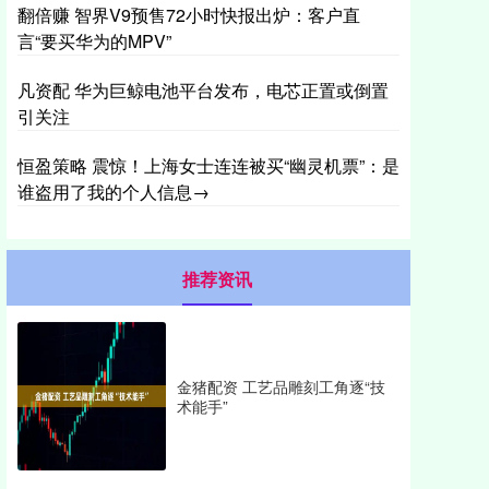
翻倍赚 智界V9预售72小时快报出炉：客户直
言“要买华为的MPV”
凡资配 华为巨鲸电池平台发布，电芯正置或倒置
引关注
恒盈策略 震惊！上海女士连连被买“幽灵机票”：是
谁盗用了我的个人信息→
推荐资讯
金猪配资 工艺品雕刻工角逐“技
术能手”