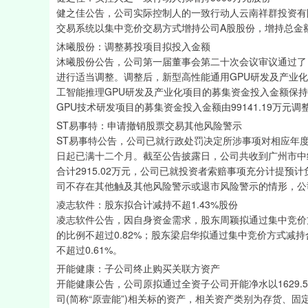
健之佳公告，公司实际控制人的一致行动人云南祥群投资有限
交易系统以集中竞价交易方式增持公司A股股份，增持总金额
沐曦股份：调整募投项目拟投入金额
沐曦股份公告，公司第一届董事会第二十次会议审议通过了
进行适当调整。调整后，新型高性能通用GPU研发及产业化项
工智能推理GPU研发及产业化项目的募集资金投入金额保持不
GPU技术研发项目的募集资金投入金额由99141.19万元调整为
ST易事特：申请撤销股票交易其他风险警示
ST易事特公告，公司已就行政处罚决定所涉事项对相应年
日起已满十二个月。截至公告披露日，公司共收到广州市中
合计2915.02万元，公司已就投资者索赔事项充分计提
司不存在其他触及其他风险警示或退市风险警示的情形，公司
凌志软件：股东拟合计减持不超1.43%股份
凌志软件公告，因自身资金需求，股东周颖拟通过集中竞价方
的比例不超过0.82%；股东梁启华拟通过集中竞价方式减持
不超过0.61%。
开能健康：子公司终止购买关联方资产
开能健康公告，公司原拟通过全资子公司开能净水以1629.
司(简称“原壹能”)相关标的资产，相关资产类别为存货、