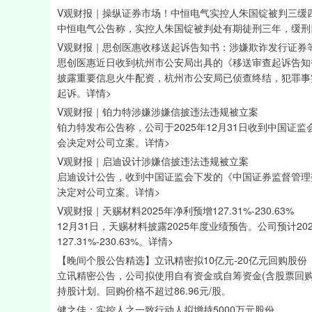
V观财报｜操纵证券市场！中恒电气实控人朱国锭被判三缓四
中恒电气公告称，实控人朱国锭被判处有期徒刑三年，缓刑
V观财报｜思创医惠收移送起诉告知书：涉嫌欺诈发行证券
思创医惠近日收到杭州市公安局出具的《移送审查起诉告知
披露重要信息火牛配资，杭州市公安局已侦查终结，犯罪事
起诉。详情>
V观财报｜铂力特涉嫌涉嫌信披违法违规被立案
铂力特发布公告称，公司于2025年12月31日收到中国
会决定对公司立案。详情>
V观财报｜启迪设计涉嫌信披违法违规被立案
启迪设计公告，收到中国证监会下发的《中国证券监督管理
决定对公司立案。详情>
V观财报｜天赐材料2025年净利预增127.31%-230.63%
12月31日，天赐材料披露2025年度业绩预告。公司预计2
127.31%-230.63%。详情>
【晚间个股公告精选】立讯精密拟10亿元-20亿元回购股份
立讯精密公告，公司拟使用自有资金或自筹资金(含股票回购专
持股计划。回购价格不超过86.96元/股。
健之佳：实控人之一致行动人拟增持5000万元股份