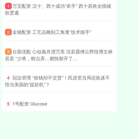
​万宝配资 汉十、西十成功“牵手” 西十高铁全线铺
1
轨贯通
​金猪配资 工艺品雕刻工角逐“技术能手”
2
​台面优配 心似孤舟漂万里 沈若霜傅云野段博文林
3
若若 “少将，輕点弄…都快裂开了…
​冠达管理 “收钱却不交货”！民进党当局还执迷不
4
悟当美国的“提款机”？
​1号配资 Glucose
5