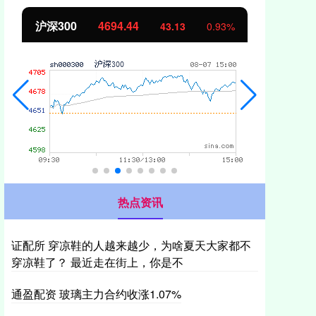
北证50
1134.24
创
11.37
1.01%
热点资讯
证配所 穿凉鞋的人越来越少，为啥夏天大家都不
穿凉鞋了？ 最近走在街上，你是不
通盈配资 玻璃主力合约收涨1.07%