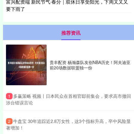
富兴配资端 新民节气·春分｜双休日享受阳光，下周又又又
要下雨了
推荐资讯
贵丰配资 杨瀚森队友创NBA历史！阿夫迪亚
前20场数据联盟独一份
​多赢策略 视频丨日本民众在首相官邸前集会，要求高市撤回
1
涉台错误言论
​牛盘宝 30年追踪近2.8万女性，这3个指标升高，卒中风险显
2
著增加！